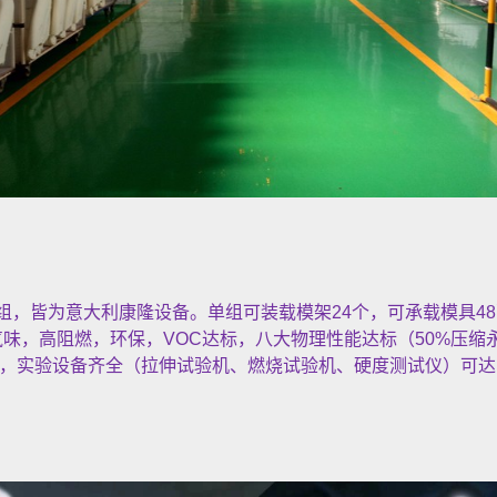
，皆为意大利康隆设备。单组可装载模架24个，可承载模具48
气味，高阻燃，环保，VOC达标，八大物理性能达标（50%压
，实验设备齐全（拉伸试验机、燃烧试验机、硬度测试仪）可达