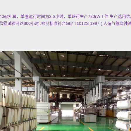
0@挂具，单圈运行时间为2.S小时，单班可生产720(W工件.生产选用
试验可达800小时 .检测标准符合GB/ T1012S-1997 ( 人
造
气
氛
腐
蚀