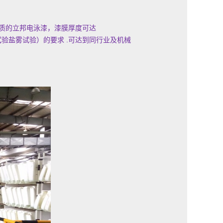
优质的立邦电泳漆，漆膜厚度可达
试
验
盐
雾
试
验）的要求 .可达到同行业及机械